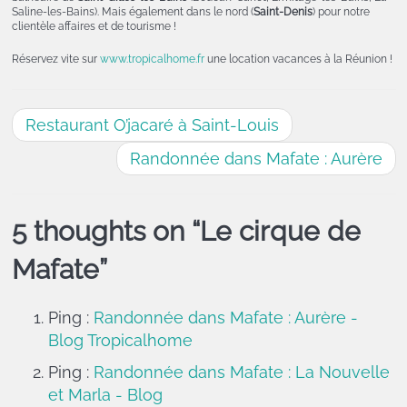
Saline-les-Bains). Mais également dans le nord (
Saint-Denis
) pour notre
clientèle affaires et de tourisme !
Réservez vite sur
www.tropicalhome.fr
une location vacances à la Réunion !
Restaurant O’jacaré à Saint-Louis
Randonnée dans Mafate : Aurère
5 thoughts on “
Le cirque de
Mafate
”
Ping :
Randonnée dans Mafate : Aurère -
Blog Tropicalhome
Ping :
R andonnée dans Mafate : La Nouvelle
et Marla - Blog