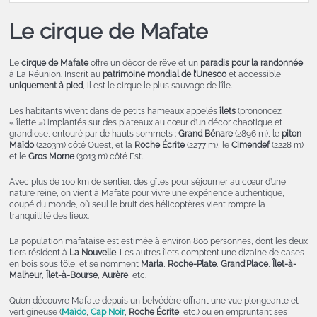
Le cirque de Mafate
Le
cirque de Mafate
offre un décor de rêve et un
paradis pour la randonnée
à La Réunion. Inscrit au
patrimoine mondial de l’Unesco
et accessible
uniquement à pied
, il est le cirque le plus sauvage de l’île.
Les habitants vivent dans de petits hameaux appelés
îlets
(prononcez
« îlette ») implantés sur des plateaux au cœur d’un décor chaotique et
grandiose, entouré par de hauts sommets :
Grand Bénare
(2896 m), le
piton
Maïdo
(2203m) côté Ouest, et la
Roche Écrite
(2277 m), le
Cimendef
(2228 m)
et le
Gros Morne
(3013 m) côté Est.
Avec plus de 100 km de sentier, des gîtes pour séjourner au cœur d’une
nature reine, on vient à Mafate pour vivre une expérience authentique,
coupé du monde, où seul le bruit des hélicoptères vient rompre la
tranquillité des lieux.
La population mafataise est estimée à environ 800 personnes, dont les deux
tiers résident à
La Nouvelle
. Les autres îlets comptent une dizaine de cases
en bois sous tôle, et se nomment
Marla
,
Roche-Plate
,
Grand’Place
,
Îlet-à-
Malheur
,
Îlet-à-Bourse
,
Aurère
, etc.
Qu’on découvre Mafate depuis un belvédère offrant une vue plongeante et
vertigineuse (
Maïdo
,
Cap Noir
,
Roche Écrite
, etc.) ou en empruntant ses