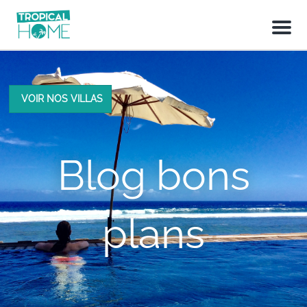
M
e
n
u
VOIR NOS VILLAS
Blog bons
plans