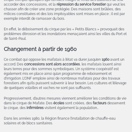
accorder des concessions, et la
répression du service forestier
qui veut les
chasser afin de créer une zone protégée. Des maisons sont brûlées, des
milices constituées et des lois impitoyables sont mises en place ; il est par
exemple interdit de ramasser du bois.
En effet, le déboisement du cirque par les « Petits Blancs » provoquait des
problèmes d’érosion et les inondations menaçaient ainsi les villes du Port et
de Saint-Paul.
Changement à partir de 1960
Ce combat qui oppose les mafatais à l’état va durer jusqu’en
1960
avant un
accord. Des
concessions sont alors accordées
, les mafatais louent ainsi
leurs terres pour des sommes symboliques. Un système coopératif est
également mis en place ainsi qu’un programme de reboisement et
d’irrigation. L’ONF emploie ainsi de nombreux mafatais pour des travaux
forestiers afin qu’ils puissent subvenir à leur besoin. Les cultures et l’élevage
de quelques volailles et vaches ne sont pas suffisants.
Progressivement, d’autres mesures viennent améliorer les conditions de vie
dans le cirque de Mafate. Des
écoles
sont créées, des
facteurs
desservent
le cirque, des
infirmières
visitent également la population…
Dans les années 1980, la Région finance l’installation de chauffe-eau
solaires et de blocs sanitaires.