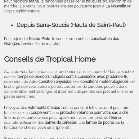
Pour rejoindre
Marla
, la randonnée passe par le
col du Taïbit
(environ 3h de
marche). De Marla, vous pourrez ensuite poursuivre jusqu’à
La Nouvelle
en
1h30 supplémentaire.
Depuis Sans-Soucis (Hauts de Saint-Paul)
Pour rejoindre
Roche-Plate
, le sentier emprunte la
canalisation des
Orangers
(environ 6h de marche).
Conseils de Tropical Home
Avant de vous lancer dans une randonnée dans le cirque de Mafate, sachez
que les
temps de parcours indiqués sont à considérer avec prudence
. Ils
dépendent de votre
condition physique
, des
conditions météorologiques
, de
la charge que vous aurez à porter… Les temps de parcours peuvent donc
considérablement s’allonger, et il convient de prendre ses précautions et ne
pas se surestimer.
Prévoyez des
vêtements chauds
(même pendant l’été austral, il peut faire
frais le soir), un
coupe-vent
, une
protection étanche pour votre sac à dos
(même une courte averse peut rapidement vous tremper), de l’
eau
en
quantité suffisante, des
barres de céréales
, une
lampe de poche
(ou la
fonction torche sur votre smartphone).
Si vous dormez dans le cirque, sachez que la majorité des
gîtes
offre un