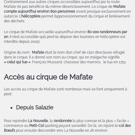
Contrairement aux autres cirques accessibles aujourd’hui par la route,
Mafate n’a pas bénéficié du même désenclavement. Le cirque de
Mafate
compte aujourd’hui environ 800 personnes
vivant presque exclusivement en
autarcie. L’
hélicoptère
permet l’approvisionnement du cirque et l’enlèvement
des déchets.
Le cirque de Mafate accueille aujourd’hui environ
80 000 randonneurs par
an
. Il n’est accessible qu’à pied (la dépose des touristes en hélicoptère est
interdite depuis 2005).
Origine du nom :
Mafate
était le nom d’un chef de clan d’esclaves réfugié
dans le cirque. Il a donné son nom au cirque, qui en malgache signifie
« celui qui tue »
. François Mussard, chasseur des marrons , le tua en 1751.
Accès au cirque de Mafate
Les accès au cirque de Mafate sont nombreux mais se font uniquement à
pied :
Depuis Salazie
Pour rejoindre
La Nouvelle
, la
randonnée
la plus connue et la plus « facile »
commence au
Petit-Col
(parking payant surveillé). De là, on rejoint le
col des
Bœufs
pour ensuite descendre vers La Nouvelle en 2h environ.