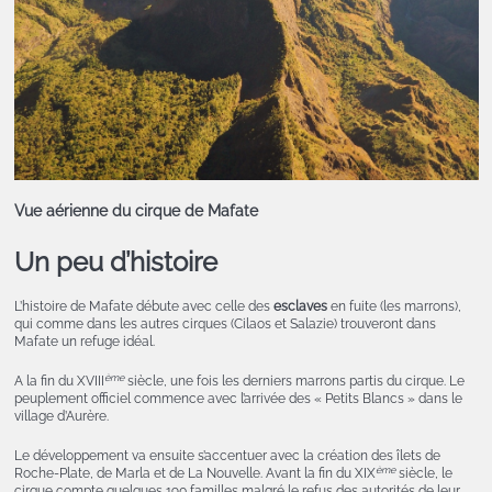
Vue aérienne du cirque de Mafate
Un peu d’histoire
L’histoire de Mafate débute avec celle des
esclaves
en fuite (les marrons),
qui comme dans les autres cirques (Cilaos et Salazie) trouveront dans
Mafate un refuge idéal.
ème
A la fin du XVIII
siècle, une fois les derniers marrons partis du cirque. Le
peuplement officiel commence avec l’arrivée des « Petits Blancs » dans le
village d’Aurère.
Le développement va ensuite s’accentuer avec la création des îlets de
ème
Roche-Plate, de Marla et de La Nouvelle. Avant la fin du XIX
siècle, le
cirque compte quelques 190 familles malgré le refus des autorités de leur