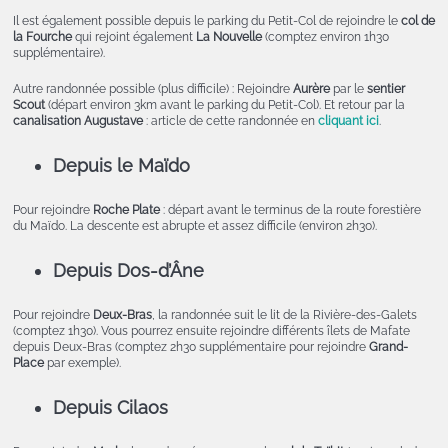
Il est également possible depuis le parking du Petit-Col de rejoindre le
col de
la Fourche
qui rejoint également
La Nouvelle
(comptez environ 1h30
supplémentaire).
Autre randonnée possible (plus difficile) : Rejoindre
Aurère
par le
sentier
Scout
(départ environ 3km avant le parking du Petit-Col). Et retour par la
canalisation Augustave
: article de cette randonnée en
cliquant ici
.
Depuis le Maïdo
Pour rejoindre
Roche Plate
: départ avant le terminus de la route forestière
du Maïdo. La descente est abrupte et assez difficile (environ 2h30).
Depuis Dos-d’Âne
Pour rejoindre
Deux-Bras
, la randonnée suit le lit de la Rivière-des-Galets
(comptez 1h30). Vous pourrez ensuite rejoindre différents îlets de Mafate
depuis Deux-Bras (comptez 2h30 supplémentaire pour rejoindre
Grand-
Place
par exemple).
Depuis Cilaos