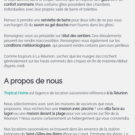
confort sommaire
. Mais certains gîtes possèdent des chambres
individuelles avec leur propres salle de bains et toilettes.
Pensez à prendre une
serviette de bains
pour deux (afin de ne pas vous
surcharger). Et du
savon ou gel douche
(non fournis dans les gîtes).
Renseignez-vous au préalable sur l’
état des sentiers
. Des éboulements
peuvent les rendre inaccessibles. Renseignez-vous également sur les
conditions météorologiques
, qui peuvent rendre certains parcours périlleux.
Comme toujours à La Réunion, sachez que les nuages s’accrochent
généralement sur les hauts sommets des cirques en fin de matinée/début
d’après-midi.
A propos de nous
Tropical Home
est l’agence de location saisonnière référence
à la Réunion
.
Nous sélectionnons avec soin les maisons de vacances que nous
proposons. Vous recherchez une
maison avec piscine
? une
villa face au
lagon
ou une
maison devant la plage
pour vos vacances sur l’île de la
Réunion ? Nous aurons certainement un hébergement qui vous conviendra.
Nos locations saisonnières se trouvent dans les environs de la station
balnéaire de
Saint-Gilles-les-Bains
(Boucan-Canot, Ermitage-les-Bains, La