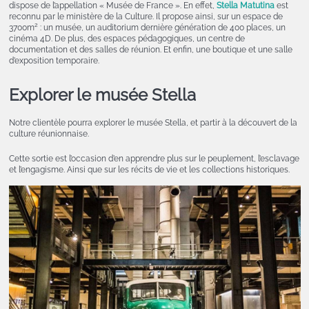
dispose de l’appellation « Musée de France ». En effet,
Stella Matutina
est
reconnu par le ministère de la Culture. Il propose ainsi, sur un espace de
2
3700m
: un musée, un auditorium dernière génération de 400 places, un
cinéma 4D. De plus, des espaces pédagogiques, un centre de
documentation et des salles de réunion. Et enfin, une boutique et une salle
d’exposition temporaire.
Explorer le musée Stella
Notre clientèle pourra explorer le musée Stella, et partir à la découvert de la
culture réunionnaise.
Cette sortie est l’occasion d’en apprendre plus sur le peuplement, l’esclavage
et l’engagisme. Ainsi que sur les récits de vie et les collections historiques.