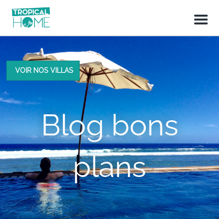
M
e
n
u
VOIR NOS VILLAS
Blog bons
plans