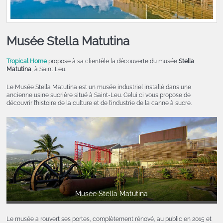
Musée Stella Matutina
Tropical Home
propose à sa clientèle la découverte du musée
Stella
Matutina
, à Saint Leu.
Le Musée Stella Matutina est un musée industriel installé dans une
ancienne usine sucrière situé à Saint-Leu. Celui ci vous propose de
découvrir l’histoire de la culture et de l’industrie de la canne à sucre.
Musée Stella Matutina
Le musée a rouvert ses portes, complètement rénové, au public en 2015 et