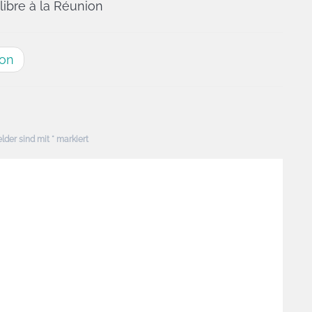
ibre à la Réunion
ion
elder sind mit
*
markiert