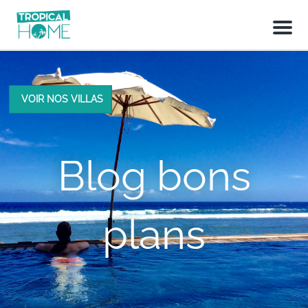
M
e
n
u
VOIR NOS VILLAS
Blog bons
plans