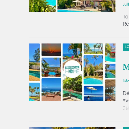
Juil
To
Ré
LO
M
Déc
Dé
av
au