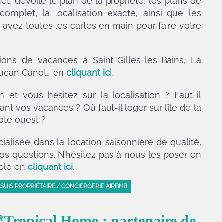
et, dévoile le plan de la propriété, les plans de
complet, la localisation exacte, ainsi que les
 avez toutes les cartes en main pour faire votre
ons de vacances à Saint-Gilles-les-Bains, La
Boucan Canot… en
cliquant ici
.
 et vous hésitez sur la localisation ? Faut-il
t vos vacances ? Où faut-il loger sur l’île de la
cote ouest ?
alisée dans la location saisonnière de qualité,
vos questions. N’hésitez pas à nous les poser en
ible en
cliquant ici
.
 SUIS PROPRIÉTAIRE / CONCIERGERIE AIRBNB
Tropical Home : partenaire de