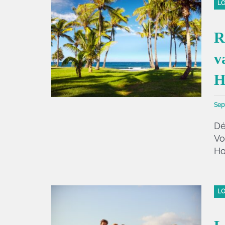
LO
R
v
H
Sep
Dé
Vo
Ho
LO