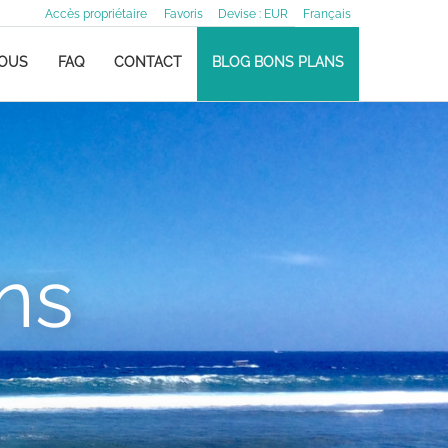
Accès propriétaire
Favoris
Devise :
EUR
Français
NOUS
FAQ
CONTACT
BLOG BONS PLANS
ns