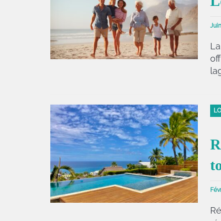
L
Juin
La
of
la
LO
R
t
Févr
Ré