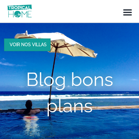
M
e
n
u
VOIR NOS VILLAS
Blog bons
plans