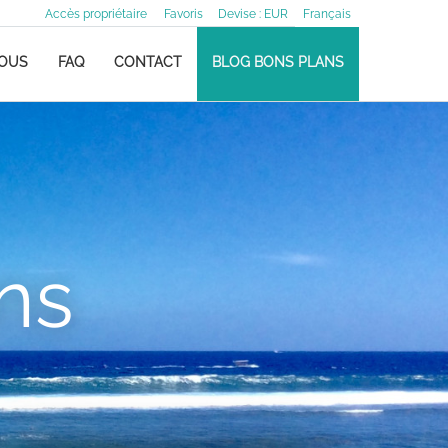
Accès propriétaire
Favoris
Devise :
EUR
Français
NOUS
FAQ
CONTACT
BLOG BONS PLANS
ns