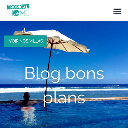
M
e
n
u
VOIR NOS VILLAS
Blog bons
plans