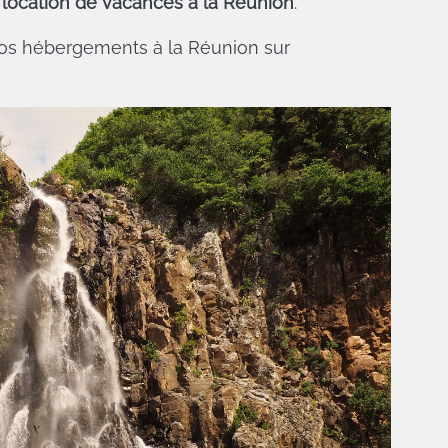
e
location de vacances à la Réunion
.
 nos hébergements à la Réunion sur