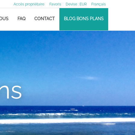
Accès propriétaire
Favoris
Devise :
EUR
Français
NOUS
FAQ
CONTACT
BLOG BONS PLANS
ns