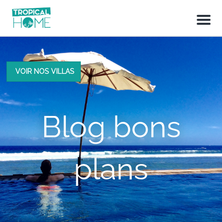
M
e
n
u
VOIR NOS VILLAS
Blog bons
plans