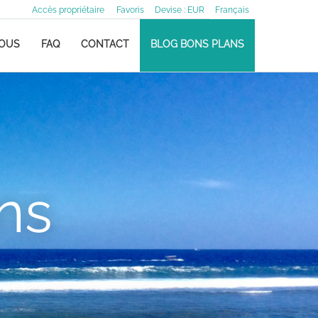
Accès propriétaire
Favoris
Devise :
EUR
Français
NOUS
FAQ
CONTACT
BLOG BONS PLANS
ns