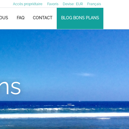
Accès propriétaire
Favoris
Devise :
EUR
Français
NOUS
FAQ
CONTACT
BLOG BONS PLANS
ns