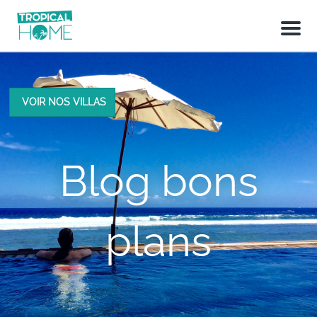
M
e
n
u
VOIR NOS VILLAS
Blog bons
plans