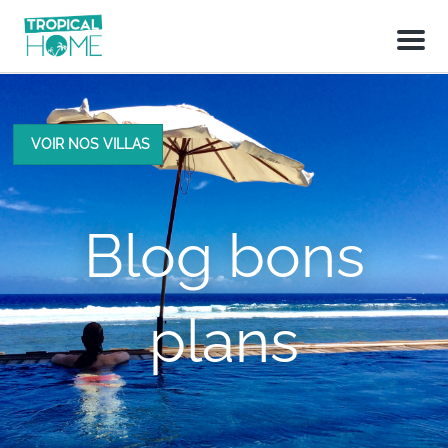
M
e
n
u
VOIR NOS VILLAS
Blog bons
plans