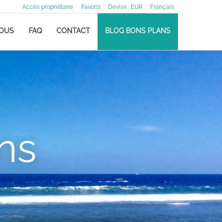
Accès propriétaire
Favoris
Devise :
EUR
Français
NOUS
FAQ
CONTACT
BLOG BONS PLANS
ns