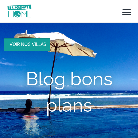
M
e
n
u
VOIR NOS VILLAS
Blog bons
plans