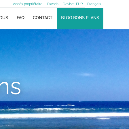
Accès propriétaire
Favoris
Devise :
EUR
Français
NOUS
FAQ
CONTACT
BLOG BONS PLANS
ns