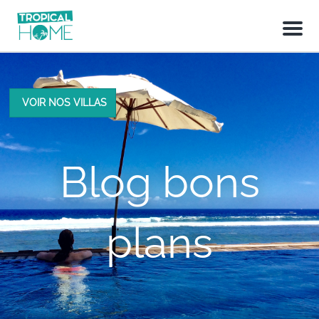
M
e
n
u
VOIR NOS VILLAS
Blog bons
plans