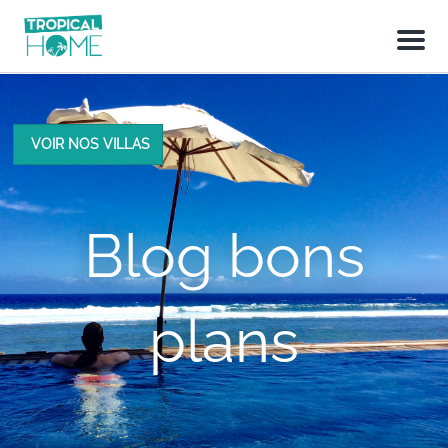
M
e
n
u
VOIR NOS VILLAS
Blog bons
plans