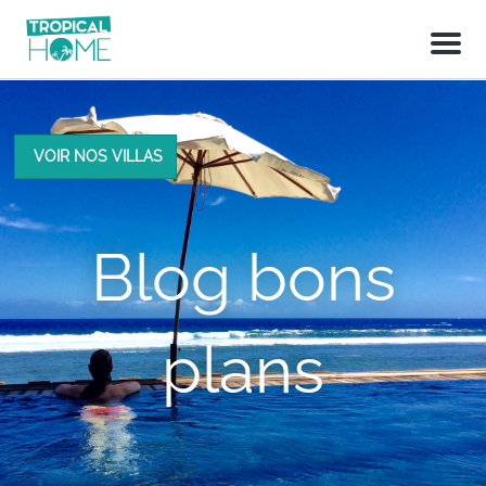
M
e
n
u
VOIR NOS VILLAS
Blog bons
plans