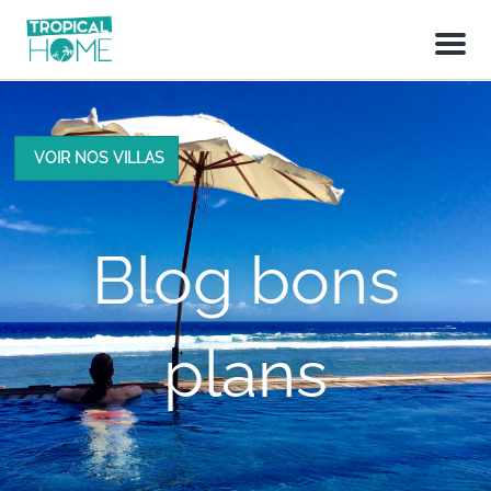
M
e
n
u
VOIR NOS VILLAS
Blog bons
plans