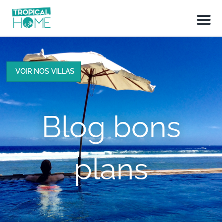
M
e
n
u
VOIR NOS VILLAS
Blog bons
plans