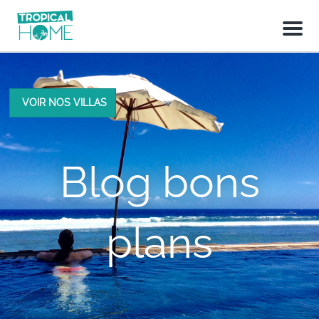
M
e
n
u
VOIR NOS VILLAS
Blog bons
plans