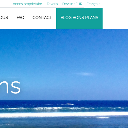
Accès propriétaire
Favoris
Devise :
EUR
Français
NOUS
FAQ
CONTACT
BLOG BONS PLANS
ns