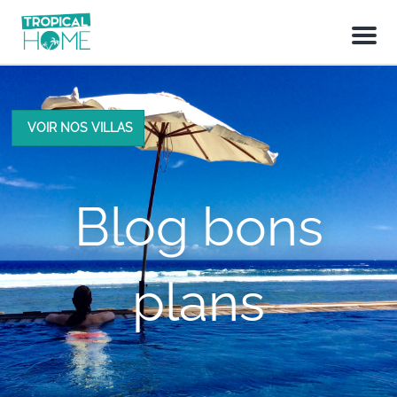
M
e
n
u
VOIR NOS VILLAS
Blog bons
plans