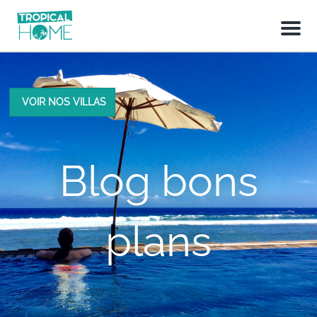
M
e
n
u
VOIR NOS VILLAS
Blog bons
plans