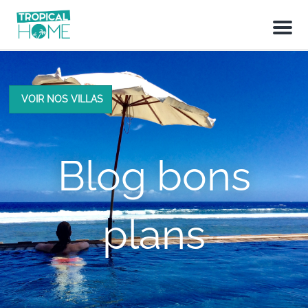
M
e
n
u
VOIR NOS VILLAS
Blog bons
plans