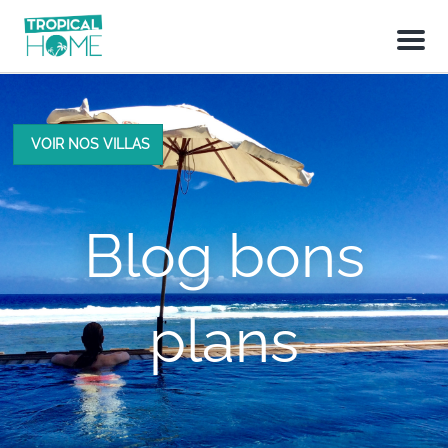
M
e
n
u
VOIR NOS VILLAS
Blog bons
plans