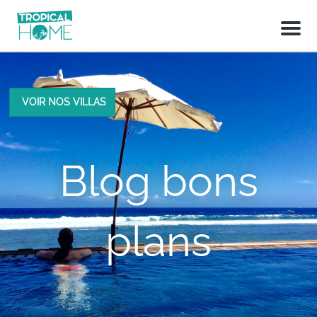
M
e
n
u
VOIR NOS VILLAS
Blog bons
plans