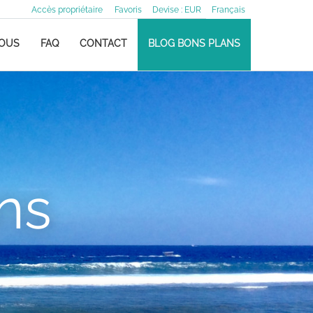
Accès propriétaire
Favoris
Devise :
EUR
Français
NOUS
FAQ
CONTACT
BLOG BONS PLANS
ns