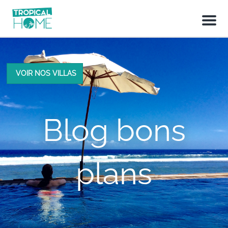
M
e
n
u
VOIR NOS VILLAS
Blog bons
plans