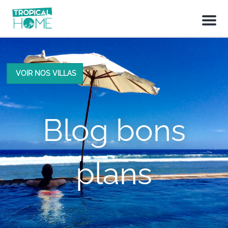
M
e
n
u
VOIR NOS VILLAS
Blog bons
plans