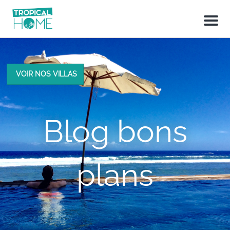
M
e
n
u
VOIR NOS VILLAS
Blog bons
plans