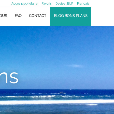
Accès propriétaire
Favoris
Devise :
EUR
Français
NOUS
FAQ
CONTACT
BLOG BONS PLANS
ns