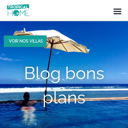
M
e
n
u
VOIR NOS VILLAS
Blog bons
plans