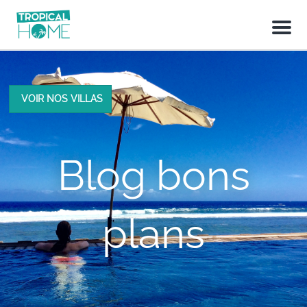
M
e
n
u
VOIR NOS VILLAS
Blog bons
plans