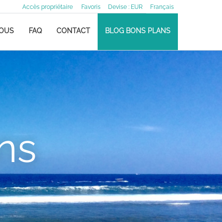
Accès propriétaire
Favoris
Devise :
EUR
Français
NOUS
FAQ
CONTACT
BLOG BONS PLANS
ns