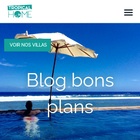
M
e
n
u
VOIR NOS VILLAS
Blog bons
plans