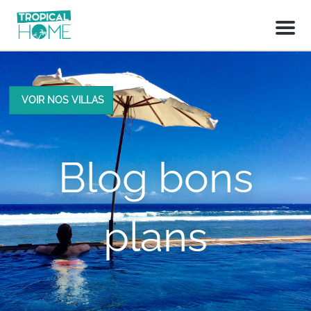
M
e
n
u
VOIR NOS VILLAS
Blog bons
plans