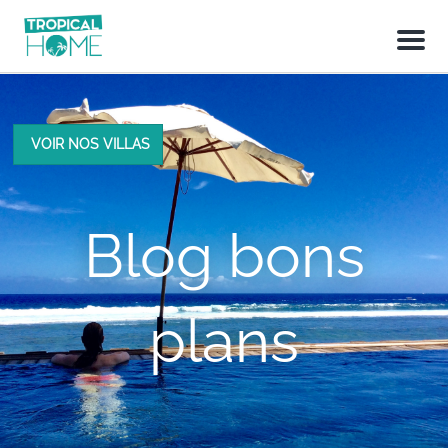
M
e
n
u
VOIR NOS VILLAS
Blog bons
plans