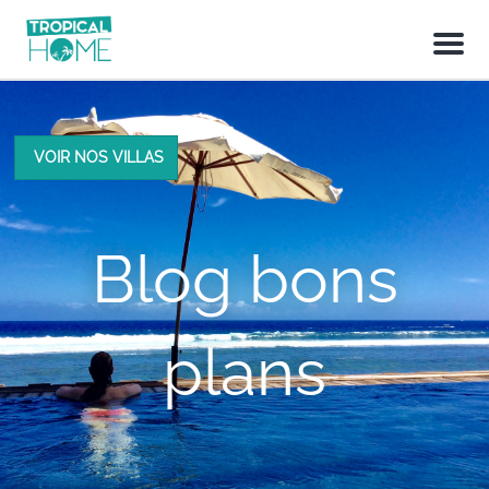
M
e
n
u
VOIR NOS VILLAS
Blog bons
plans