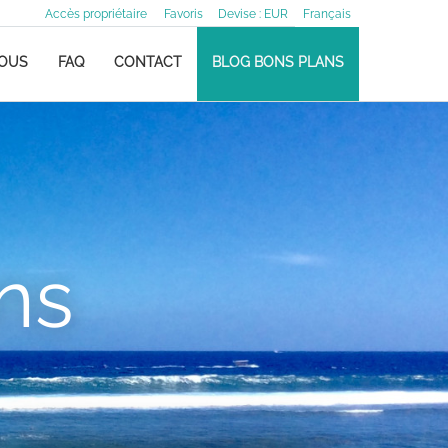
Accès propriétaire
Favoris
Devise :
EUR
Français
NOUS
FAQ
CONTACT
BLOG BONS PLANS
ns