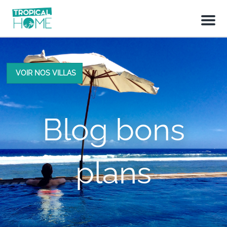
M
e
n
u
VOIR NOS VILLAS
Blog bons
plans