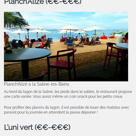
Planch’Alizé (€€-€€€)
Planch’Alizé à la Saline-les-Bains
Au bord du lagon de la Saline, les pieds dans le sables, le restaurant propose
une carte variée. Vous aurez même un coin snack pour les petits creux.
Pour profiter des plaisirs du lagon, il est possible de louer des matelas avec
parasol pour la journée en attendant la pause déjeuner !
L’uni vert (€€-€€€)