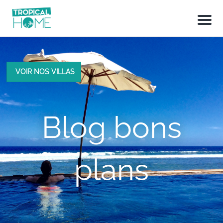
M
e
n
u
VOIR NOS VILLAS
Blog bons
plans