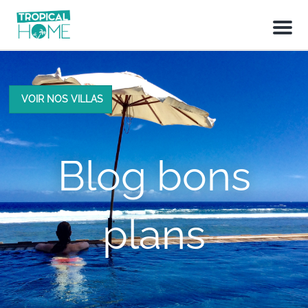
M
e
n
u
VOIR NOS VILLAS
Blog bons
plans