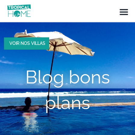
M
e
n
u
VOIR NOS VILLAS
Blog bons
plans