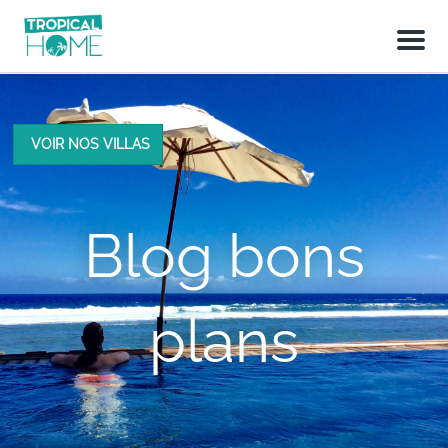
M
e
n
u
VOIR NOS VILLAS
Blog bons
plans