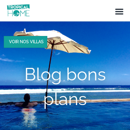
M
e
n
u
VOIR NOS VILLAS
Blog bons
plans