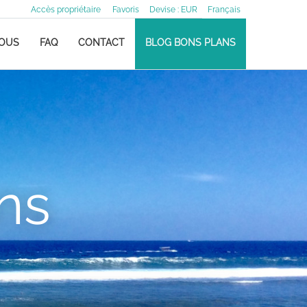
Accès propriétaire
Favoris
Devise :
EUR
Français
NOUS
FAQ
CONTACT
BLOG BONS PLANS
ns