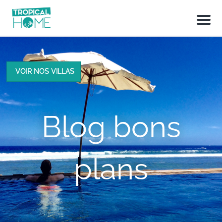
M
e
n
u
VOIR NOS VILLAS
Blog bons
plans